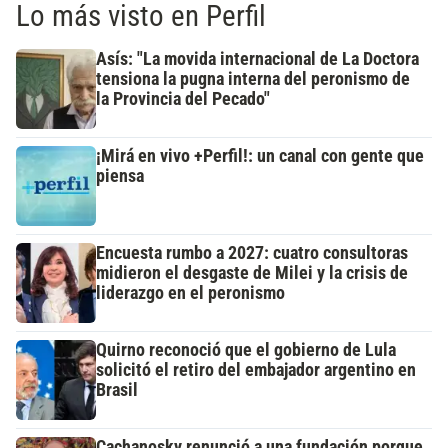
Lo más visto en Perfil
Asís: "La movida internacional de La Doctora
tensiona la pugna interna del peronismo de
la Provincia del Pecado"
¡Mirá en vivo +Perfil!: un canal con gente que
piensa
Encuesta rumbo a 2027: cuatro consultoras
midieron el desgaste de Milei y la crisis de
liderazgo en el peronismo
Quirno reconoció que el gobierno de Lula
solicitó el retiro del embajador argentino en
Brasil
Cachanosky renunció a una fundación porque