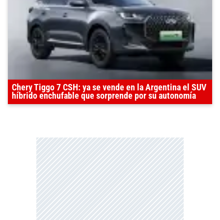
Chery Tiggo 7 CSH: ya se vende en la Argentina el SUV
híbrido enchufable que sorprende por su autonomía