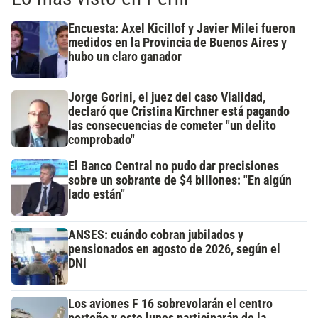
Encuesta: Axel Kicillof y Javier Milei fueron
medidos en la Provincia de Buenos Aires y
hubo un claro ganador
Jorge Gorini, el juez del caso Vialidad,
declaró que Cristina Kirchner está pagando
las consecuencias de cometer "un delito
comprobado"
El Banco Central no pudo dar precisiones
sobre un sobrante de $4 billones: "En algún
lado están"
ANSES: cuándo cobran jubilados y
pensionados en agosto de 2026, según el
DNI
Los aviones F 16 sobrevolarán el centro
porteño y este lunes participarán de la