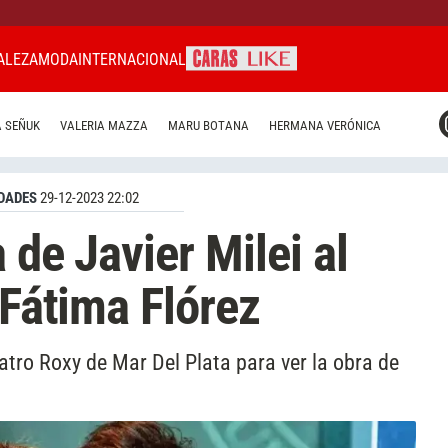
ALEZA
MODA
INTERNACIONAL
CARAS MIAMI
 SEÑUK
VALERIA MAZZA
MARU BOTANA
HERMANA VERÓNICA
CARAS BRASIL
CARAS URUGUAY
DADES
29-12-2023 22:02
 de Javier Milei al
 Fátima Flórez
eatro Roxy de Mar Del Plata para ver la obra de