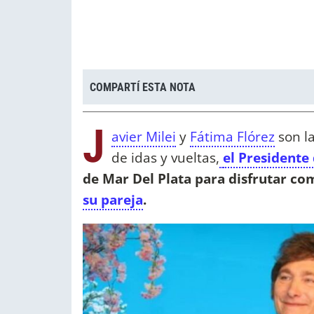
COMPARTÍ ESTA NOTA
J
avier Milei
y
Fátima Flórez
son l
de idas y vueltas,
el Presidente
de Mar Del Plata para disfrutar c
su pareja
.