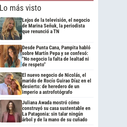
Lo más visto
Lejos de la televisión, el negocio
de Marina Señuk, la periodista
que renunció a TN
Desde Punta Cana, Pampita habló
sobre Martín Pepa y se confesó:
"No negocio la falta de lealtad ni
de respeto"
El nuevo negocio de Nicolás, el
marido de Rocío Guirao Díaz en el
desierto: de heredero de un
imperio a astrofotógrafo
Juliana Awada mostró cómo
construyó su casa sustentable en
La Patagonia: sin talar ningún
árbol y de la mano de su cuñado