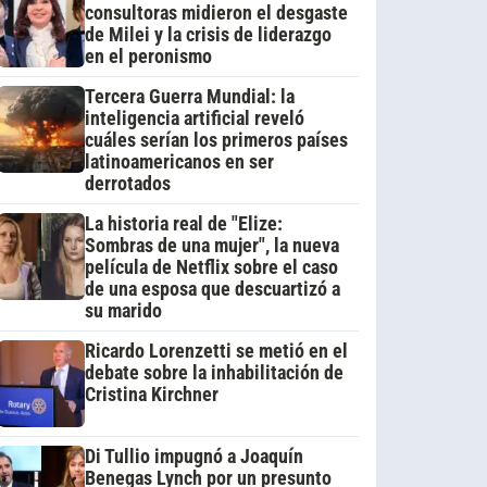
consultoras midieron el desgaste
de Milei y la crisis de liderazgo
en el peronismo
Tercera Guerra Mundial: la
inteligencia artificial reveló
cuáles serían los primeros países
latinoamericanos en ser
derrotados
La historia real de "Elize:
Sombras de una mujer", la nueva
película de Netflix sobre el caso
de una esposa que descuartizó a
su marido
Ricardo Lorenzetti se metió en el
debate sobre la inhabilitación de
Cristina Kirchner
Di Tullio impugnó a Joaquín
Benegas Lynch por un presunto