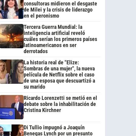
consultoras midieron el desgaste
de Milei y la crisis de liderazgo
en el peronismo
Tercera Guerra Mundial: la
inteligencia artificial reveló
cuáles serían los primeros países
latinoamericanos en ser
derrotados
La historia real de "Elize:
Sombras de una mujer", la nueva
película de Netflix sobre el caso
de una esposa que descuartizó a
su marido
Ricardo Lorenzetti se metió en el
debate sobre la inhabilitación de
Cristina Kirchner
Di Tullio impugnó a Joaquín
Benegas Lynch por un presunto