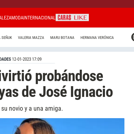
ALEZA
MODA
INTERNACIONAL
CARAS MIAMI
 SEÑUK
VALERIA MAZZA
MARU BOTANA
HERMANA VERÓNICA
CARAS BRASIL
CARAS URUGUAY
DADES
12-01-2023 17:09
ivirtió probándose
ayas de José Ignacio
a su novio y a una amiga.