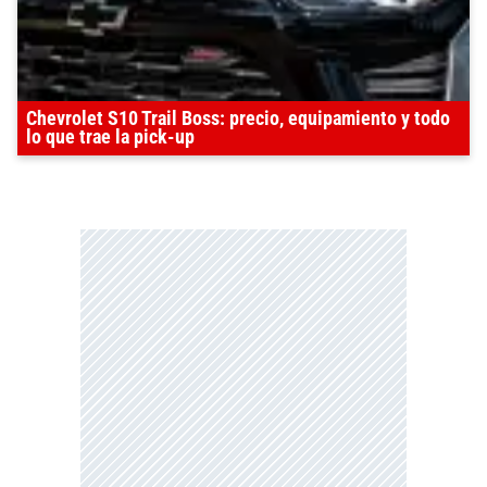
Chevrolet S10 Trail Boss: precio, equipamiento y todo
lo que trae la pick-up