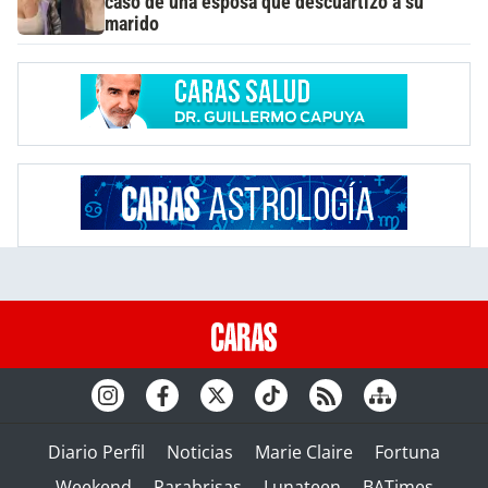
caso de una esposa que descuartizó a su
marido
Diario Perfil
Noticias
Marie Claire
Fortuna
Weekend
Parabrisas
Lunateen
BATimes