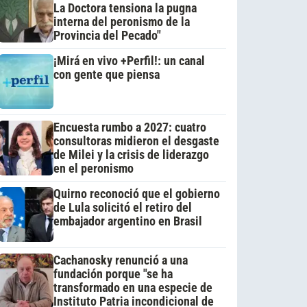
La Doctora tensiona la pugna
interna del peronismo de la
Provincia del Pecado"
¡Mirá en vivo +Perfil!: un canal
con gente que piensa
Encuesta rumbo a 2027: cuatro
consultoras midieron el desgaste
de Milei y la crisis de liderazgo
en el peronismo
Quirno reconoció que el gobierno
de Lula solicitó el retiro del
embajador argentino en Brasil
Cachanosky renunció a una
fundación porque "se ha
transformado en una especie de
Instituto Patria incondicional de