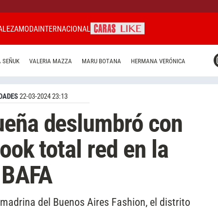
ALEZA
MODA
INTERNACIONAL
CARAS MIAMI
 SEÑUK
VALERIA MAZZA
MARU BOTANA
HERMANA VERÓNICA
CARAS BRASIL
CARAS URUGUAY
DADES
22-03-2024 23:13
ueña deslumbró con
ook total red en la
l BAFA
 madrina del Buenos Aires Fashion, el distrito