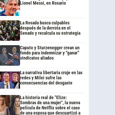
Lionel Messi, en Rosario
La Rosada busca culpables
después de la derrota en el
Senado y recalcula su estrategia
Caputo y Sturzenegger crean un
fondo para indemnizar y “ganar”
sindicatos aliados
La narrativa libertaria cruje en las
redes y Milei sufre las
consecuencias del desgaste
La historia real de "Elize:
Sombras de una mujer", la nueva
película de Netflix sobre el caso
de una esposa que descuartizó a