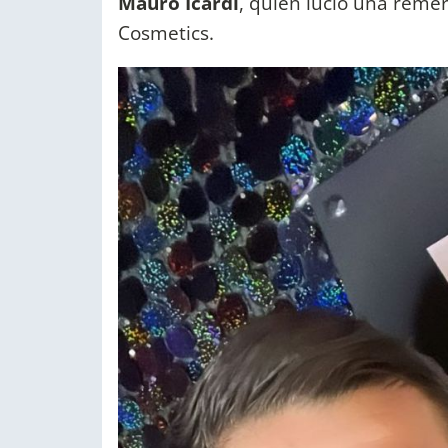
Mauro Icardi
, quien lució una reme
Cosmetics.