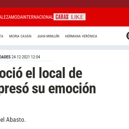
ALEZA
MODA
INTERNACIONAL
CARAS MIAMI
TA
MORIA CASÁN
JUAN MINUJÍN
HERMANA VERÓNICA
CARAS BRASIL
CARAS URUGUAY
DADES
24-12-2021 12:04
ció el local de
presó su emoción
 el Abasto.