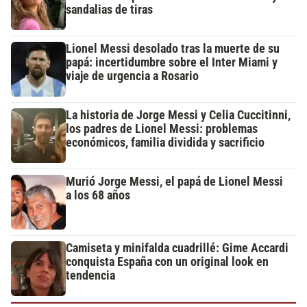
sandalias de tiras
Lionel Messi desolado tras la muerte de su
papá: incertidumbre sobre el Inter Miami y
viaje de urgencia a Rosario
La historia de Jorge Messi y Celia Cuccitinni,
los padres de Lionel Messi: problemas
económicos, familia dividida y sacrificio
Murió Jorge Messi, el papá de Lionel Messi
a los 68 años
Camiseta y minifalda cuadrillé: Gime Accardi
conquista España con un original look en
tendencia