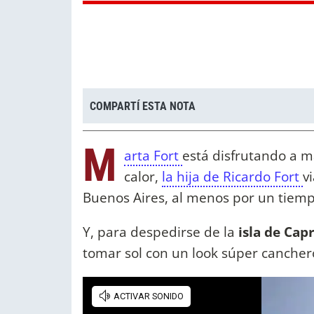
COMPARTÍ ESTA NOTA
M
arta Fort
está disfrutando a m
calor,
la hija de Ricardo Fort
v
Buenos Aires, al menos por un tiem
Y, para despedirse de la
isla de Capr
tomar sol con un look súper cancher