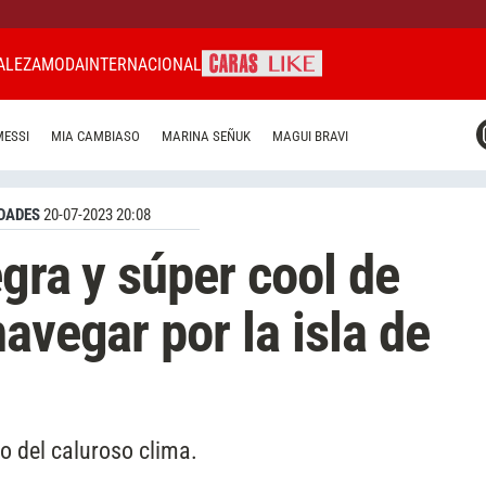
ALEZA
MODA
INTERNACIONAL
CARAS MIAMI
MESSI
MIA CAMBIASO
MARINA SEÑUK
MAGUI BRAVI
CARAS BRASIL
CARAS URUGUAY
DADES
20-07-2023 20:08
gra y súper cool de
avegar por la isla de
no del caluroso clima.