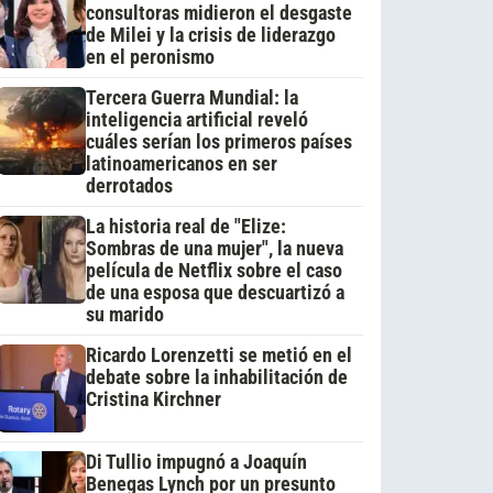
consultoras midieron el desgaste
de Milei y la crisis de liderazgo
en el peronismo
Tercera Guerra Mundial: la
inteligencia artificial reveló
cuáles serían los primeros países
latinoamericanos en ser
derrotados
La historia real de "Elize:
Sombras de una mujer", la nueva
película de Netflix sobre el caso
de una esposa que descuartizó a
su marido
Ricardo Lorenzetti se metió en el
debate sobre la inhabilitación de
Cristina Kirchner
Di Tullio impugnó a Joaquín
Benegas Lynch por un presunto