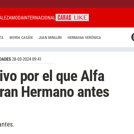
ALEZA
MODA
INTERNACIONAL
CARAS MIAMI
TA
MORIA CASÁN
JUAN MINUJÍN
HERMANA VERÓNICA
CARAS BRASIL
CARAS URUGUAY
DADES
28-03-2024 09:41
vo por el que Alfa
Gran Hermano antes
antes.