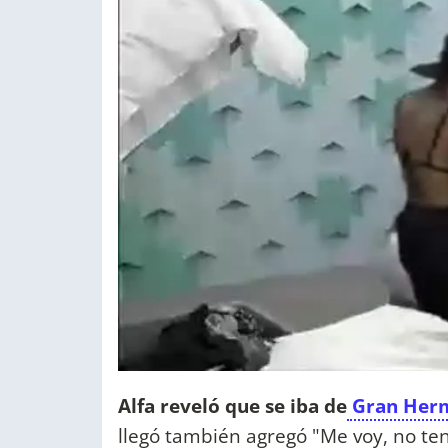
Alfa reveló que se iba de
Gran Her
llegó también agregó "Me voy, no ten