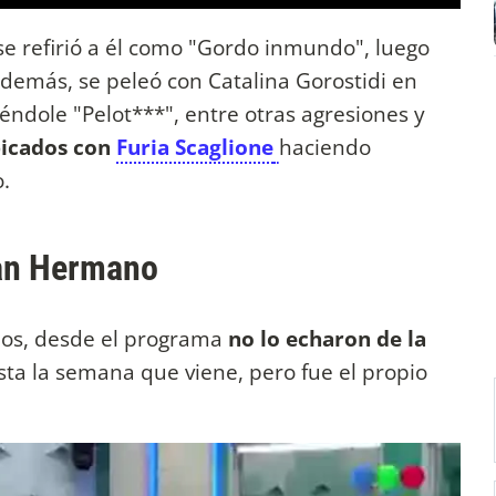
se refirió a él como "Gordo inmundo", luego
emás, se peleó con Catalina Gorostidi en
iéndole "Pelot***", entre otras agresiones y
bicados con
Furia Scaglione
haciendo
.
ran Hermano
ios, desde el programa
no lo echaron de la
ta la semana que viene, pero fue el propio