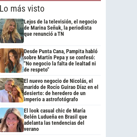
Lo más visto
Lejos de la televisión, el negocio
de Marina Señuk, la periodista
que renunció a TN
Desde Punta Cana, Pampita habló
sobre Martín Pepa y se confesó:
"No negocio la falta de lealtad ni
de respeto"
El nuevo negocio de Nicolás, el
marido de Rocío Guirao Díaz en el
desierto: de heredero de un
imperio a astrofotógrafo
El look casual chic de María
Belén Ludueña en Brasil que
adelanta las tendencias del
verano