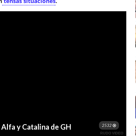
n
tensas situaciones
.