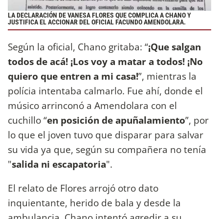
LA DECLARACIÓN DE VANESA FLORES QUE COMPLICA A CHANO Y
JUSTIFICA EL ACCIONAR DEL OFICIAL FACUNDO AMENDOLARA.
Según la oficial, Chano gritaba: “
¡Que salgan
todos de acá! ¡Los voy a matar a todos! ¡No
quiero que entren a mi casa!
”, mientras la
polícia intentaba calmarlo. Fue ahí, donde el
músico arrinconó a Amendolara con el
cuchillo “
en posición de apuñalamiento
”, por
lo que el joven tuvo que disparar para salvar
su vida ya que, según su compañera no tenía
"
salida ni escapatoria
".
El relato de Flores arrojó otro dato
inquientante, herido de bala y desde la
ambulancia, Chano intentó agredir a su