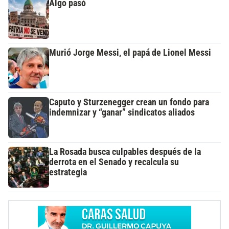
Algo pasó
Murió Jorge Messi, el papá de Lionel Messi
Caputo y Sturzenegger crean un fondo para
indemnizar y “ganar” sindicatos aliados
La Rosada busca culpables después de la
derrota en el Senado y recalcula su
estrategia