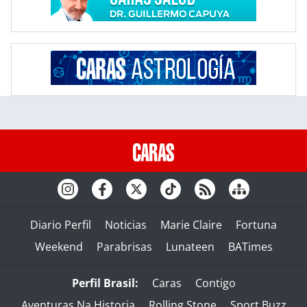
Diario Perfil
Noticias
Marie Claire
Fortuna
Weekend
Parabrisas
Lunateen
BATimes
Perfil Brasil:
Caras
Contigo
Aventuras Na Historia
Rolling Stone
Sport Buzz