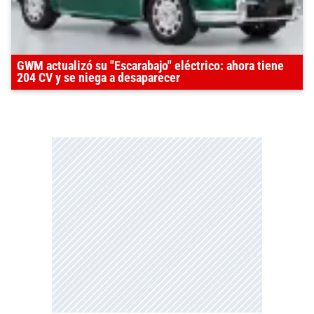
GWM actualizó su "Escarabajo" eléctrico: ahora tiene
204 CV y se niega a desaparecer