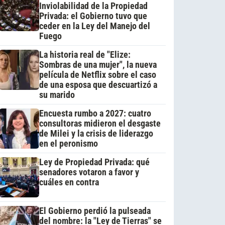
Inviolabilidad de la Propiedad
Privada: el Gobierno tuvo que
ceder en la Ley del Manejo del
Fuego
La historia real de "Elize:
Sombras de una mujer", la nueva
película de Netflix sobre el caso
de una esposa que descuartizó a
su marido
Encuesta rumbo a 2027: cuatro
consultoras midieron el desgaste
de Milei y la crisis de liderazgo
en el peronismo
Ley de Propiedad Privada: qué
senadores votaron a favor y
cuáles en contra
El Gobierno perdió la pulseada
del nombre: la "Ley de Tierras" se