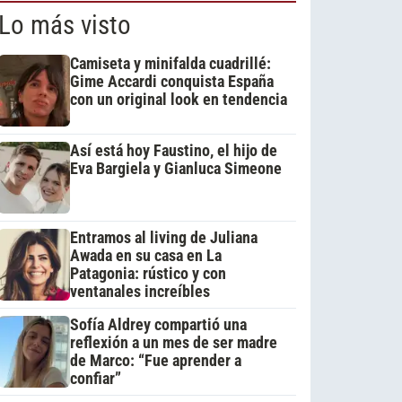
Lo más visto
Camiseta y minifalda cuadrillé:
Gime Accardi conquista España
con un original look en tendencia
Así está hoy Faustino, el hijo de
Eva Bargiela y Gianluca Simeone
Entramos al living de Juliana
Awada en su casa en La
Patagonia: rústico y con
ventanales increíbles
Sofía Aldrey compartió una
reflexión a un mes de ser madre
de Marco: “Fue aprender a
confiar”