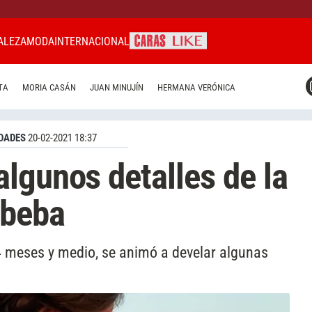
ALEZA
MODA
INTERNACIONAL
CARAS MIAMI
TA
MORIA CASÁN
JUAN MINUJÍN
HERMANA VERÓNICA
CARAS BRASIL
CARAS URUGUAY
DADES
20-02-2021 18:37
lgunos detalles de la
 beba
 meses y medio, se animó a develar algunas