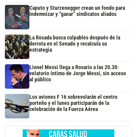
Caputo y Sturzenegger crean un fondo para
indemnizar y “ganar” sindicatos aliados
La Rosada busca culpables después de la
derrota en el Senado y recalcula su
estrategia
Lionel Messi llega a Rosario a las 20.30:
velatorio íntimo de Jorge Messi, sin acceso
al público
Los aviones F 16 sobrevolarán el centro
porteño y el lunes participarán de la
celebración de la Fuerza Aérea