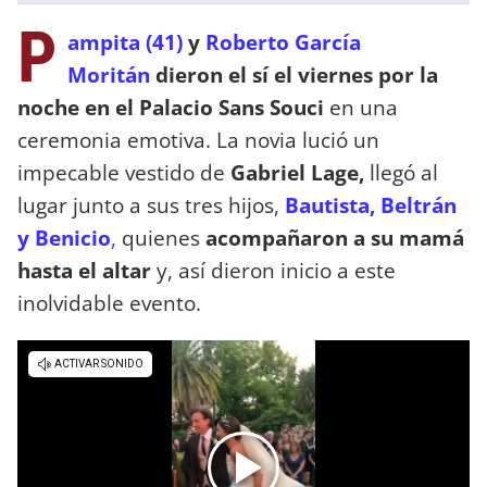
P
ampita (41)
y
Roberto García
Moritán
dieron el sí el viernes por la
noche en el Palacio Sans Souci​
en una
ceremonia emotiva. La novia lució un
impecable vestido de
Gabriel Lage,
llegó al
lugar junto a sus tres hijos,
Bautista, Beltrán
y Benicio
,
quienes
acompañaron a su mamá
hasta el altar
y, así dieron inicio a este
inolvidable evento.