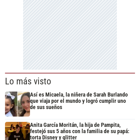
Lo más visto
Así es Micaela, la niñera de Sarah Burlando
que viaja por el mundo y logró cumplir uno
de sus sueños
Anita García Moritán, la hija de Pampita,
festejó sus 5 años con la familia de su papá:
torta Disney y glitter