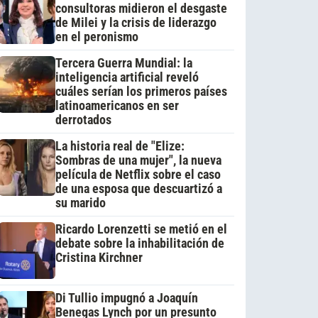
consultoras midieron el desgaste
de Milei y la crisis de liderazgo
en el peronismo
Tercera Guerra Mundial: la
inteligencia artificial reveló
cuáles serían los primeros países
latinoamericanos en ser
derrotados
La historia real de "Elize:
Sombras de una mujer", la nueva
película de Netflix sobre el caso
de una esposa que descuartizó a
su marido
Ricardo Lorenzetti se metió en el
debate sobre la inhabilitación de
Cristina Kirchner
Di Tullio impugnó a Joaquín
Benegas Lynch por un presunto