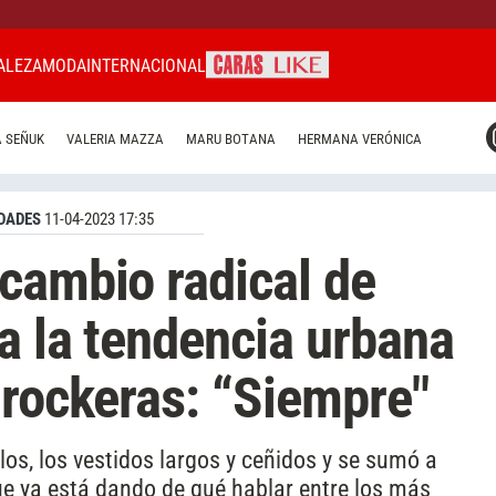
ALEZA
MODA
INTERNACIONAL
CARAS MIAMI
 SEÑUK
VALERIA MAZZA
MARU BOTANA
HERMANA VERÓNICA
CARAS BRASIL
CARAS URUGUAY
DADES
11-04-2023 17:35
cambio radical de
 a la tendencia urbana
 rockeras: “Siempre"
os, los vestidos largos y ceñidos y se sumó a
ue ya está dando de qué hablar entre los más