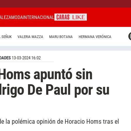
ALEZA
MODA
INTERNACIONAL
CARAS MIAMI
 SEÑUK
VALERIA MAZZA
MARU BOTANA
HERMANA VERÓNICA
CARAS BRASIL
CARAS URUGUAY
DADES
13-03-2024 16:02
 Homs apuntó sin
drigo De Paul por su
 de la polémica opinión de Horacio Homs tras el