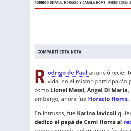
RODRIGO DE PAUL, HORACIO Y CAMILA HOMS
| REDES SOCIAL
COMPARTÍ ESTA NOTA
R
odrigo de Paul
anunció recien
vida, en el mismo participarán 
como
Lionel Messi, Ángel Di María,
embargo, ahora fue
Horacio Homs
,
En Intrusos, fue
Karina Iavicoli
quié
dedicó el papá de Cami Homs al
rec
como campeón del mundo a finales 