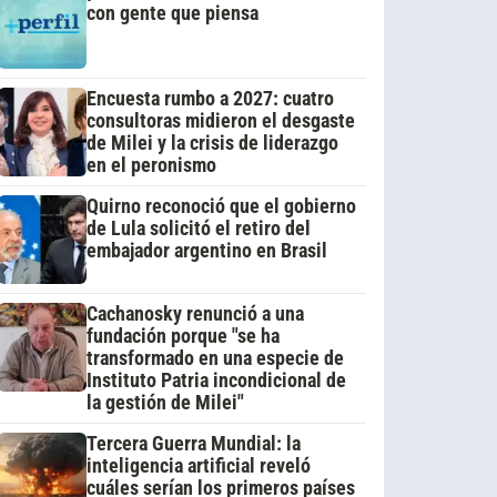
con gente que piensa
Encuesta rumbo a 2027: cuatro
consultoras midieron el desgaste
de Milei y la crisis de liderazgo
en el peronismo
Quirno reconoció que el gobierno
de Lula solicitó el retiro del
embajador argentino en Brasil
Cachanosky renunció a una
fundación porque "se ha
transformado en una especie de
Instituto Patria incondicional de
la gestión de Milei"
Tercera Guerra Mundial: la
inteligencia artificial reveló
cuáles serían los primeros países