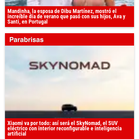
Mandinha, la esposa de Dibu Martínez, mostró el
increíble día de verano que pasó con sus hijos, Ava y
Santi, en Portugal
Xiaomi va por todo: así será el SkyNomad, el SUV
eléctrico con interior reconfigurable e inteligencia
artificial