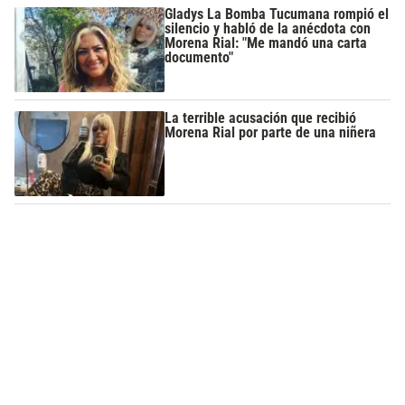
Gladys La Bomba Tucumana rompió el
silencio y habló de la anécdota con
Morena Rial: "Me mandó una carta
documento"
La terrible acusación que recibió
Morena Rial por parte de una niñera