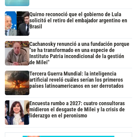
Quirno reconoció que el gobierno de Lula
solicitó el retiro del embajador argentino en
Brasil
Cachanosky renunció a una fundación porque
"se ha transformado en una especie de
Instituto Patria incondicional de la gestión
de Milei"
Tercera Guerra Mundial: la inteligencia
artificial reveló cuáles serían los primeros
países latinoamericanos en ser derrotados
Encuesta rumbo a 2027: cuatro consultoras
midieron el desgaste de Milei y la crisis de
liderazgo en el peronismo