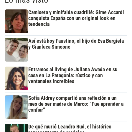
Camiseta y minifalda cuadrillé: Gime Accardi
conquista España con un original look en
tendencia
Así está hoy Faustino, el hijo de Eva Bargiela
y Gianluca Simeone
Entramos al living de Juliana Awada en su
casa en La Patagonia: rústico y con
ventanales increíbles
Sofía Aldrey compartió una reflexión a un
mes de ser madre de Marco: “Fue aprender a
confiar”
De qué murió Leandro Rud, el histórico