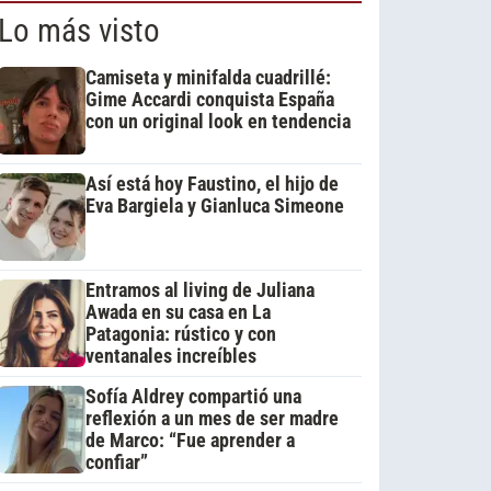
Lo más visto
Camiseta y minifalda cuadrillé:
Gime Accardi conquista España
con un original look en tendencia
Así está hoy Faustino, el hijo de
Eva Bargiela y Gianluca Simeone
Entramos al living de Juliana
Awada en su casa en La
Patagonia: rústico y con
ventanales increíbles
Sofía Aldrey compartió una
reflexión a un mes de ser madre
de Marco: “Fue aprender a
confiar”