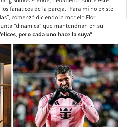
eaming Somos Prende, debatieron sobre este
os fanáticos de la pareja. “Para mí no existe
s”, comenzó diciendo la modelo Flor
resunta “dinámica” que mantendrían en su
 felices, pero cada uno hace la suya
”.