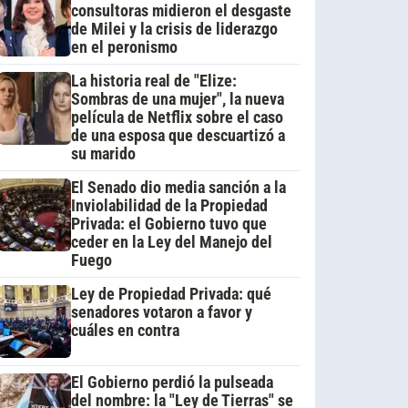
consultoras midieron el desgaste
de Milei y la crisis de liderazgo
en el peronismo
La historia real de "Elize:
Sombras de una mujer", la nueva
película de Netflix sobre el caso
de una esposa que descuartizó a
su marido
El Senado dio media sanción a la
Inviolabilidad de la Propiedad
Privada: el Gobierno tuvo que
ceder en la Ley del Manejo del
Fuego
Ley de Propiedad Privada: qué
senadores votaron a favor y
cuáles en contra
El Gobierno perdió la pulseada
del nombre: la "Ley de Tierras" se