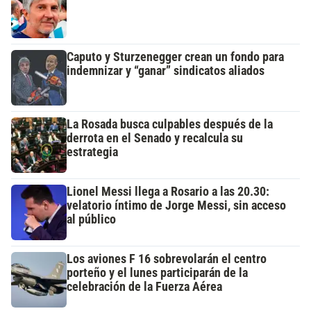
Caputo y Sturzenegger crean un fondo para
indemnizar y “ganar” sindicatos aliados
La Rosada busca culpables después de la
derrota en el Senado y recalcula su
estrategia
Lionel Messi llega a Rosario a las 20.30:
velatorio íntimo de Jorge Messi, sin acceso
al público
Los aviones F 16 sobrevolarán el centro
porteño y el lunes participarán de la
celebración de la Fuerza Aérea