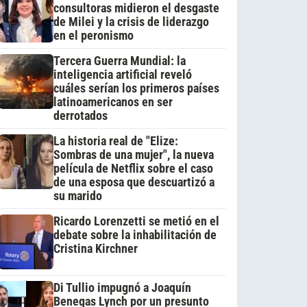
consultoras midieron el desgaste
de Milei y la crisis de liderazgo
en el peronismo
Tercera Guerra Mundial: la
inteligencia artificial reveló
cuáles serían los primeros países
latinoamericanos en ser
derrotados
La historia real de "Elize:
Sombras de una mujer", la nueva
película de Netflix sobre el caso
de una esposa que descuartizó a
su marido
Ricardo Lorenzetti se metió en el
debate sobre la inhabilitación de
Cristina Kirchner
Di Tullio impugnó a Joaquín
Benegas Lynch por un presunto