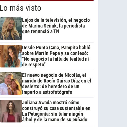
Lo más visto
Lejos de la televisión, el negocio
de Marina Señuk, la periodista
que renunció a TN
Desde Punta Cana, Pampita habló
sobre Martín Pepa y se confesó:
"No negocio la falta de lealtad ni
de respeto"
El nuevo negocio de Nicolás, el
marido de Rocío Guirao Díaz en el
desierto: de heredero de un
imperio a astrofotógrafo
Juliana Awada mostró cómo
construyó su casa sustentable en
La Patagonia: sin talar ningún
árbol y de la mano de su cuñado