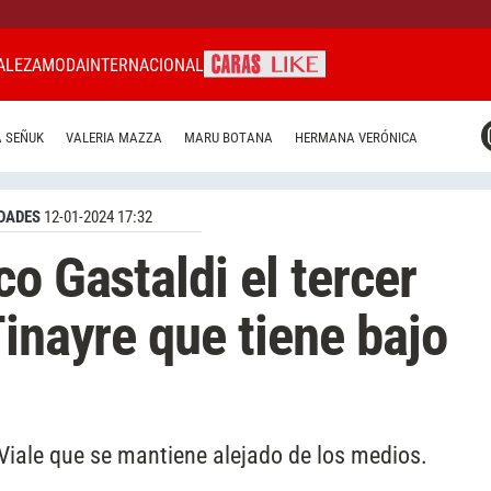
ALEZA
MODA
INTERNACIONAL
CARAS MIAMI
 SEÑUK
VALERIA MAZZA
MARU BOTANA
HERMANA VERÓNICA
CARAS BRASIL
CARAS URUGUAY
DADES
12-01-2024 17:32
o Gastaldi el tercer
Tinayre que tiene bajo
iale que se mantiene alejado de los medios.