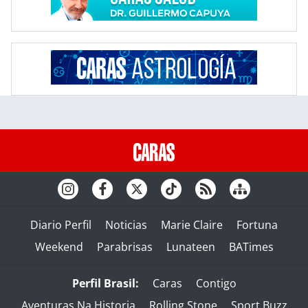
Diario Perfil
Noticias
Marie Claire
Fortuna
Weekend
Parabrisas
Lunateen
BATimes
Perfil Brasil:
Caras
Contigo
Aventuras Na Historia
Rolling Stone
Sport Buzz