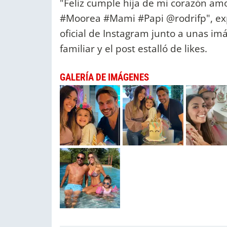
"Feliz cumple hija de mi corazón am
#Moorea #Mami #Papi @rodrifp", exp
oficial de Instagram junto a unas im
familiar y el post estalló de likes.
GALERÍA DE IMÁGENES