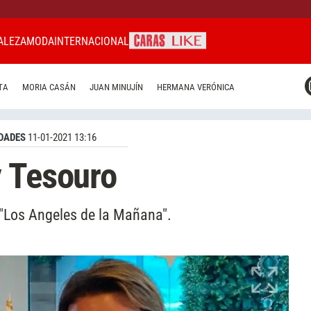
ALEZA
MODA
INTERNACIONAL
CARAS MIAMI
TA
MORIA CASÁN
JUAN MINUJÍN
HERMANA VERÓNICA
CARAS BRASIL
CARAS URUGUAY
DADES
11-01-2021 13:16
y Tesouro
 "Los Angeles de la Mañana".