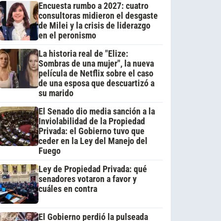
Encuesta rumbo a 2027: cuatro
consultoras midieron el desgaste
de Milei y la crisis de liderazgo
en el peronismo
La historia real de "Elize:
Sombras de una mujer", la nueva
película de Netflix sobre el caso
de una esposa que descuartizó a
su marido
El Senado dio media sanción a la
Inviolabilidad de la Propiedad
Privada: el Gobierno tuvo que
ceder en la Ley del Manejo del
Fuego
Ley de Propiedad Privada: qué
senadores votaron a favor y
cuáles en contra
El Gobierno perdió la pulseada