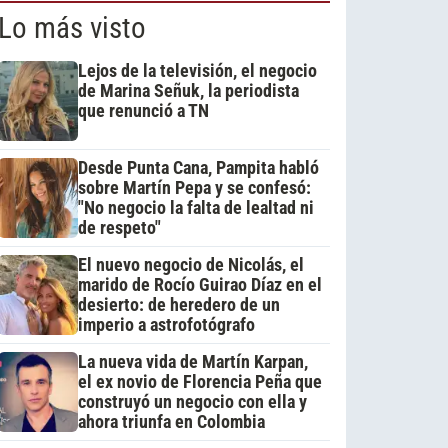
Lo más visto
Lejos de la televisión, el negocio
de Marina Señuk, la periodista
que renunció a TN
Desde Punta Cana, Pampita habló
sobre Martín Pepa y se confesó:
"No negocio la falta de lealtad ni
de respeto"
El nuevo negocio de Nicolás, el
marido de Rocío Guirao Díaz en el
desierto: de heredero de un
imperio a astrofotógrafo
La nueva vida de Martín Karpan,
el ex novio de Florencia Peña que
construyó un negocio con ella y
ahora triunfa en Colombia