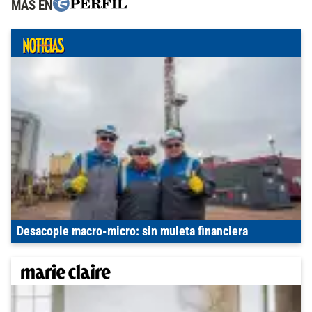
MÁS EN
Desacople macro-micro: sin muleta financiera