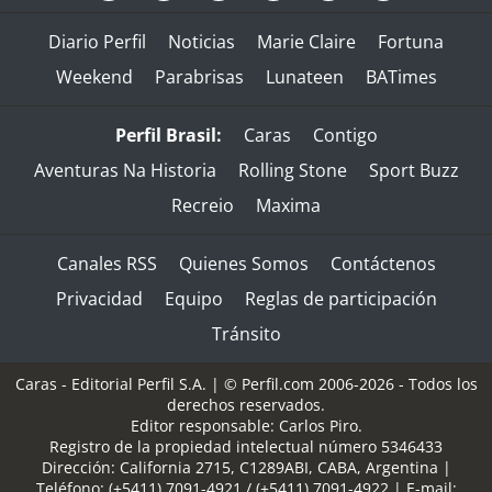
Diario Perfil
Noticias
Marie Claire
Fortuna
Weekend
Parabrisas
Lunateen
BATimes
Perfil Brasil:
Caras
Contigo
Aventuras Na Historia
Rolling Stone
Sport Buzz
Recreio
Maxima
Canales RSS
Quienes Somos
Contáctenos
Privacidad
Equipo
Reglas de participación
Tránsito
Caras - Editorial Perfil S.A.
| © Perfil.com 2006-2026 - Todos los
derechos reservados.
Editor responsable: Carlos Piro.
Registro de la propiedad intelectual número 5346433
Dirección:
California 2715
,
C1289ABI
,
CABA, Argentina
|
Teléfono:
(+5411) 7091-4921
/
(+5411) 7091-4922
| E-mail: