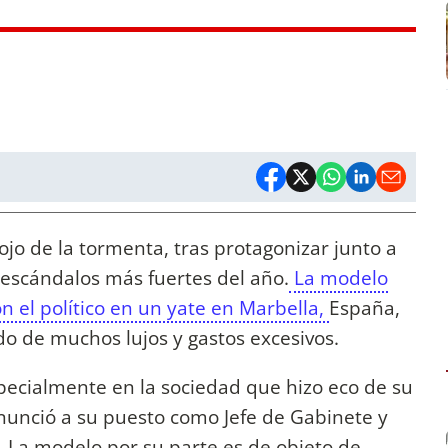
ojo de la tormenta, tras protagonizar junto a
s escándalos más fuertes del año.
La modelo
n el político en un yate en Marbella,
España,
o de muchos lujos y gastos excesivos.
pecialmente en la sociedad que hizo eco de su
renunció a su puesto como Jefe de Gabinete y
s. La modelo por su parte es de objeto de