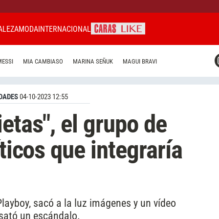
ALEZA
MODA
INTERNACIONAL
CARAS MIAMI
MESSI
MIA CAMBIASO
MARINA SEÑUK
MAGUI BRAVI
CARAS BRASIL
CARAS URUGUAY
DADES
04-10-2023 12:55
etas", el grupo de
íticos que integraría
Playboy, sacó a la luz imágenes y un vídeo
esató un escándalo.