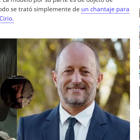
odo se trató simplemente de
un chantaje para
Cirio.