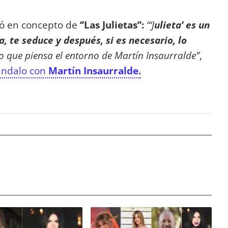
dó en concepto de
‘’Las Julietas’’:
“‘J
ulieta’ es un
, te seduce y después, si es necesario, lo
lo que piensa el entorno de Martín Insaurralde”
,
ándalo con
Martín Insaurralde.