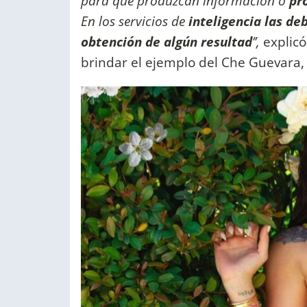
para que produzcan información o
pr
En los servicios de
inteligencia las d
obtención de algún resultad
’’,
explic
brindar el ejemplo del Che Guevara, qu