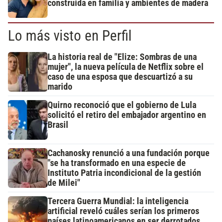
construida en familia y ambientes de madera
Lo más visto en Perfil
La historia real de "Elize: Sombras de una
mujer", la nueva película de Netflix sobre el
caso de una esposa que descuartizó a su
marido
Quirno reconoció que el gobierno de Lula
solicitó el retiro del embajador argentino en
Brasil
Cachanosky renunció a una fundación porque
"se ha transformado en una especie de
Instituto Patria incondicional de la gestión
de Milei"
Tercera Guerra Mundial: la inteligencia
artificial reveló cuáles serían los primeros
países latinoamericanos en ser derrotados