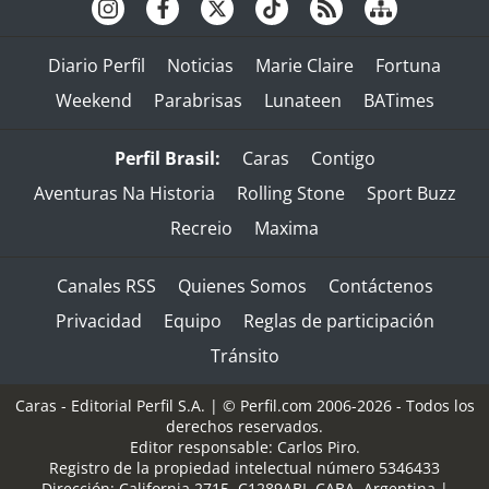
Diario Perfil
Noticias
Marie Claire
Fortuna
Weekend
Parabrisas
Lunateen
BATimes
Perfil Brasil:
Caras
Contigo
Aventuras Na Historia
Rolling Stone
Sport Buzz
Recreio
Maxima
Canales RSS
Quienes Somos
Contáctenos
Privacidad
Equipo
Reglas de participación
Tránsito
Caras - Editorial Perfil S.A.
| © Perfil.com 2006-2026 - Todos los
derechos reservados.
Editor responsable: Carlos Piro.
Registro de la propiedad intelectual número 5346433
Dirección:
California 2715
,
C1289ABI
,
CABA, Argentina
|