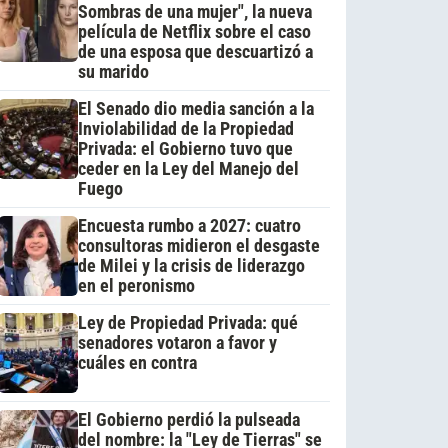
Sombras de una mujer", la nueva
película de Netflix sobre el caso
de una esposa que descuartizó a
su marido
El Senado dio media sanción a la
Inviolabilidad de la Propiedad
Privada: el Gobierno tuvo que
ceder en la Ley del Manejo del
Fuego
Encuesta rumbo a 2027: cuatro
consultoras midieron el desgaste
de Milei y la crisis de liderazgo
en el peronismo
Ley de Propiedad Privada: qué
senadores votaron a favor y
cuáles en contra
El Gobierno perdió la pulseada
del nombre: la "Ley de Tierras" se