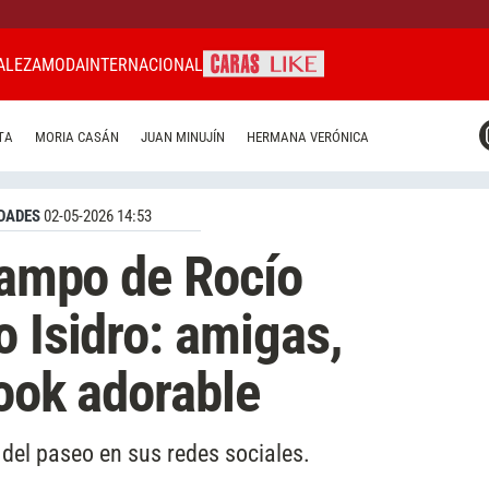
ALEZA
MODA
INTERNACIONAL
CARAS MIAMI
TA
MORIA CASÁN
JUAN MINUJÍN
HERMANA VERÓNICA
CARAS BRASIL
CARAS URUGUAY
DADES
02-05-2026 14:53
 campo de Rocío
o Isidro: amigas,
look adorable
del paseo en sus redes sociales.