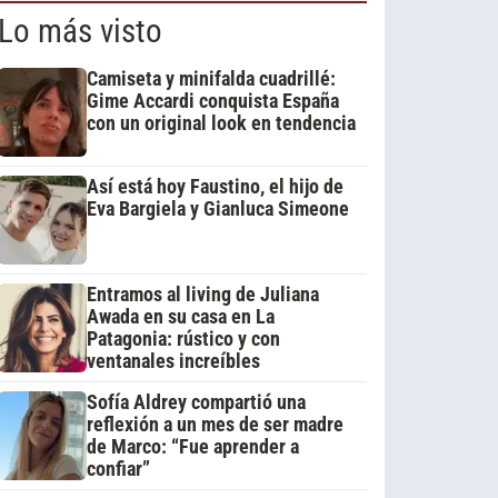
Lo más visto
Camiseta y minifalda cuadrillé:
Gime Accardi conquista España
con un original look en tendencia
Así está hoy Faustino, el hijo de
Eva Bargiela y Gianluca Simeone
Entramos al living de Juliana
Awada en su casa en La
Patagonia: rústico y con
ventanales increíbles
Sofía Aldrey compartió una
reflexión a un mes de ser madre
de Marco: “Fue aprender a
confiar”