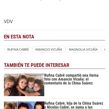
VDV
EN ESTA NOTA
RUFINA CABRÉ
AMANCIO VICUÑA
MAGNOLIA VICUÑA
CH
TAMBIÉN TE PUEDE INTERESAR
Rufina Cabré compartió una tierna
foto con Amancio Vicuña: el
comentario de la China Suárez
Rufina Cabré, hija de la China Suárez
y Nicolás Cabré, se suma a las