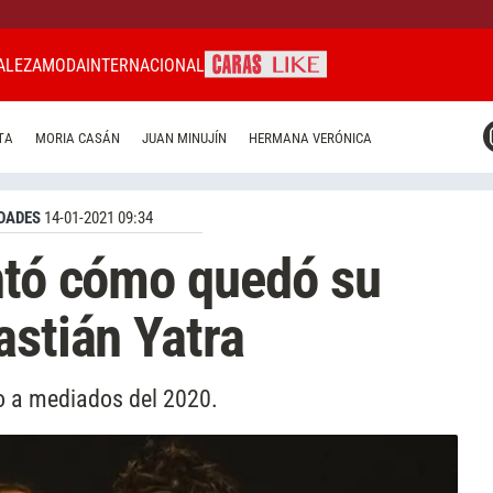
ALEZA
MODA
INTERNACIONAL
CARAS MIAMI
TA
MORIA CASÁN
JUAN MINUJÍN
HERMANA VERÓNICA
CARAS BRASIL
CARAS URUGUAY
DADES
14-01-2021 09:34
ntó cómo quedó su
astián Yatra
no a mediados del 2020.