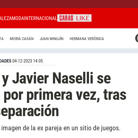
ALEZA
MODA
INTERNACIONAL
CARAS MIAMI
TA
MORIA CASÁN
JUAN MINUJÍN
HERMANA VERÓNICA
CARAS BRASIL
CARAS URUGUAY
DADES
04-12-2023 14:05
 y Javier Naselli se
 por primera vez, tras
separación
agen de la ex pareja en un sitio de juegos.