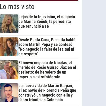
Lo más visto
Lejos de la televisión, el negocio
de Marina Señuk, la periodista
que renunció a TN
Desde Punta Cana, Pampita habló
sobre Martín Pepa y se confesó:
"No negocio la falta de lealtad ni
de respeto"
El nuevo negocio de Nicolás, el
marido de Rocío Guirao Díaz en el
desierto: de heredero de un
imperio a astrofotógrafo
La nueva vida de Martín Karpan,
el ex novio de Florencia Peña que
construyó un negocio con ella y
ahora triunfa en Colombia