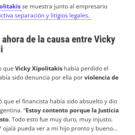
olitakis
se muestra junto al empresario
ictiva separación y litigios legales.
 ahora de la causa entre Vicky
li
o que
Vicky Xipolitakis
había perdido el
abía sido denuncia por ella por
violencia de
 que el financista había sido absuelto y dio
gentina. “
Estoy contento porque la Justicia
usto
. Todo esto fue muy duro, muy injusto.
 ojalá pueda ver a mi hijo pronto y bueno...