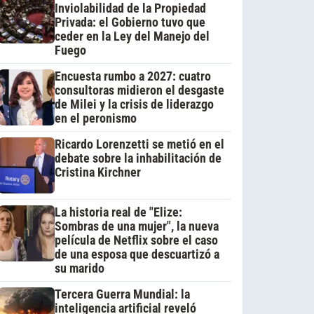
Inviolabilidad de la Propiedad
Privada: el Gobierno tuvo que
ceder en la Ley del Manejo del
Fuego
Encuesta rumbo a 2027: cuatro
consultoras midieron el desgaste
de Milei y la crisis de liderazgo
en el peronismo
Ricardo Lorenzetti se metió en el
debate sobre la inhabilitación de
Cristina Kirchner
La historia real de "Elize:
Sombras de una mujer", la nueva
película de Netflix sobre el caso
de una esposa que descuartizó a
su marido
Tercera Guerra Mundial: la
inteligencia artificial reveló