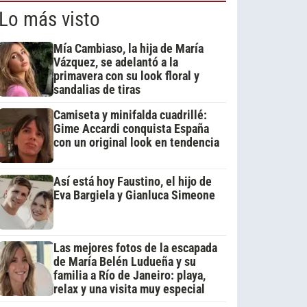
Lo más visto
Mía Cambiaso, la hija de María
Vázquez, se adelantó a la
primavera con su look floral y
sandalias de tiras
Camiseta y minifalda cuadrillé:
Gime Accardi conquista España
con un original look en tendencia
Así está hoy Faustino, el hijo de
Eva Bargiela y Gianluca Simeone
Las mejores fotos de la escapada
de María Belén Ludueña y su
familia a Río de Janeiro: playa,
relax y una visita muy especial