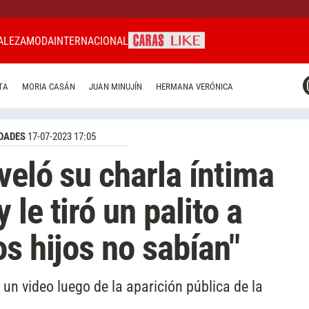
ALEZA
MODA
INTERNACIONAL
CARAS MIAMI
TA
MORIA CASÁN
JUAN MINUJÍN
HERMANA VERÓNICA
CARAS BRASIL
CARAS URUGUAY
DADES
17-07-2023 17:05
veló su charla íntima
le tiró un palito a
s hijos no sabían"
un video luego de la aparición pública de la