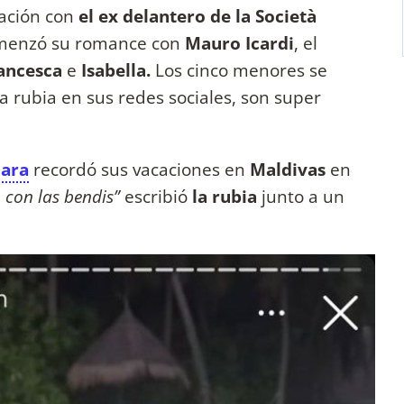
lación con
el ex delantero de la Società
enzó su romance con
Mauro Icardi
, el
ancesca
e
Isabella.
Los cinco menores se
a rubia en sus redes sociales, son super
Nara
recordó sus vacaciones en
Maldivas
en
 con las bendis”
escribió
la rubia
junto a un