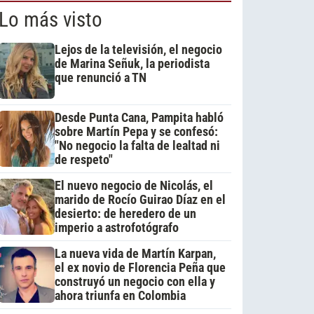
Lo más visto
Lejos de la televisión, el negocio
de Marina Señuk, la periodista
que renunció a TN
Desde Punta Cana, Pampita habló
sobre Martín Pepa y se confesó:
"No negocio la falta de lealtad ni
de respeto"
El nuevo negocio de Nicolás, el
marido de Rocío Guirao Díaz en el
desierto: de heredero de un
imperio a astrofotógrafo
La nueva vida de Martín Karpan,
el ex novio de Florencia Peña que
construyó un negocio con ella y
ahora triunfa en Colombia