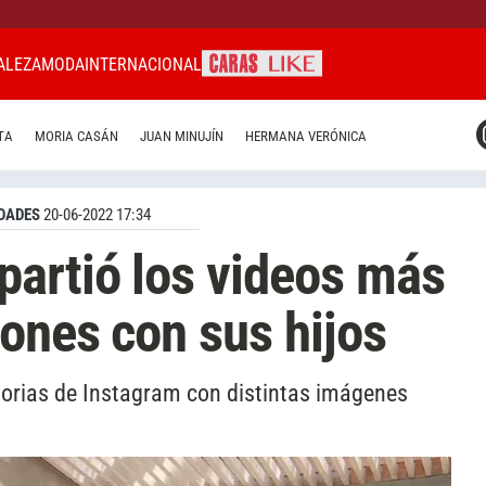
ALEZA
MODA
INTERNACIONAL
CARAS MIAMI
TA
MORIA CASÁN
JUAN MINUJÍN
HERMANA VERÓNICA
CARAS BRASIL
CARAS URUGUAY
DADES
20-06-2022 17:34
artió los videos más
iones con sus hijos
storias de Instagram con distintas imágenes