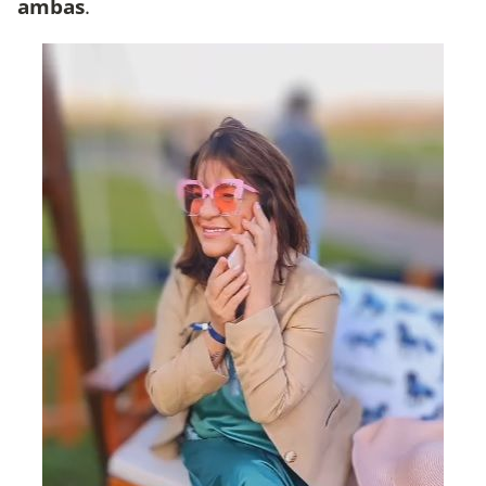
ambas
.