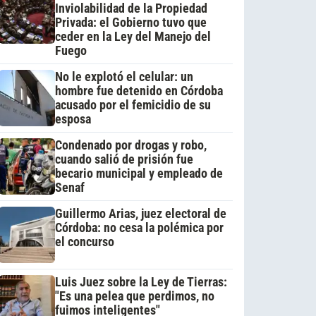
Inviolabilidad de la Propiedad
Privada: el Gobierno tuvo que
ceder en la Ley del Manejo del
Fuego
No le explotó el celular: un
hombre fue detenido en Córdoba
acusado por el femicidio de su
esposa
Condenado por drogas y robo,
cuando salió de prisión fue
becario municipal y empleado de
Senaf
Guillermo Arias, juez electoral de
Córdoba: no cesa la polémica por
el concurso
Luis Juez sobre la Ley de Tierras:
"Es una pelea que perdimos, no
fuimos inteligentes"