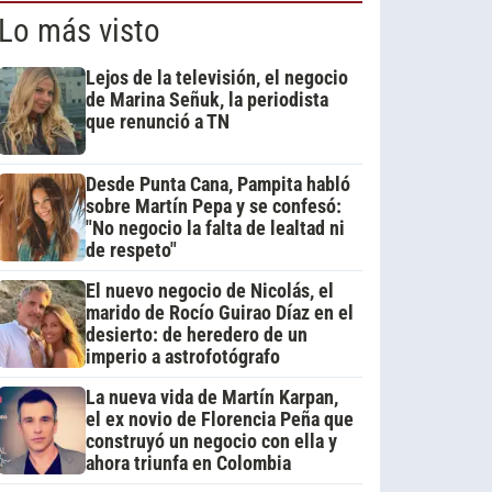
Lo más visto
Lejos de la televisión, el negocio
de Marina Señuk, la periodista
que renunció a TN
Desde Punta Cana, Pampita habló
sobre Martín Pepa y se confesó:
"No negocio la falta de lealtad ni
de respeto"
El nuevo negocio de Nicolás, el
marido de Rocío Guirao Díaz en el
desierto: de heredero de un
imperio a astrofotógrafo
La nueva vida de Martín Karpan,
el ex novio de Florencia Peña que
construyó un negocio con ella y
ahora triunfa en Colombia