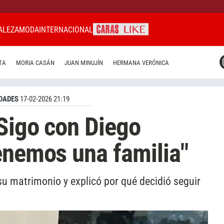
ALEZA
MODA
INTERNACIONAL
CARAS MIAMI
TA
MORIA CASÁN
JUAN MINUJÍN
HERMANA VERÓNICA
CARAS BRASIL
CARAS URUGUAY
DADES
17-02-2026 21:19
"Sigo con Diego
enemos una familia"
 matrimonio y explicó por qué decidió seguir