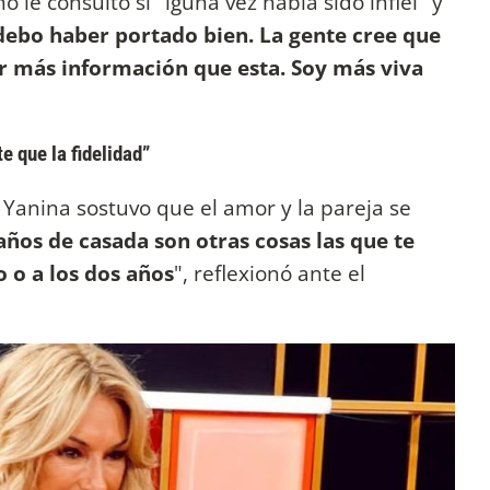
le consultó si "lguna vez había sido infiel" y
ebo haber portado bien. La gente cree que
ar más información que esta. Soy más viva
e que la fidelidad”
Yanina sostuvo que el amor y la pareja se
 años de casada son otras cosas las que te
 o a los dos años
", reflexionó ante el