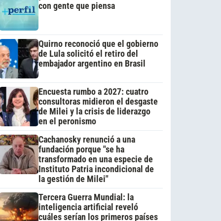
con gente que piensa
Quirno reconoció que el gobierno
de Lula solicitó el retiro del
embajador argentino en Brasil
Encuesta rumbo a 2027: cuatro
consultoras midieron el desgaste
de Milei y la crisis de liderazgo
en el peronismo
Cachanosky renunció a una
fundación porque "se ha
transformado en una especie de
Instituto Patria incondicional de
la gestión de Milei"
Tercera Guerra Mundial: la
inteligencia artificial reveló
cuáles serían los primeros países