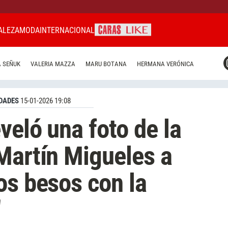
ALEZA
MODA
INTERNACIONAL
CARAS MIAMI
 SEÑUK
VALERIA MAZZA
MARU BOTANA
HERMANA VERÓNICA
CARAS BRASIL
CARAS URUGUAY
DADES
15-01-2026 19:08
veló una foto de la
Martín Migueles a
os besos con la
"