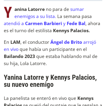
Y
anina Latorre
no para de
sumar
enemigos a su lista.
La semana pasa
atendió a
Carmen Barbieri
y
Fede Bal
, ahora
es el turno del estilista
Kennys Palacios.
En
LAM
, el conductor
Ángel de Brito
arrojó
en vivo
que había un participante en el
Bailando 2023
que estaba hablando mal de
su hija, Lola Latorre.
Yanina Latorre y Kennys Palacios,
su nuevo enemigo
La panelista se enteró en vivo que
Kennys
Palacios
se quejó del puntaje que le regalan a