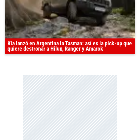
Kia lanzó en Argentina la Tasman: así es la pick-up que
quiere destronar a Hilux, Ranger y Amarok