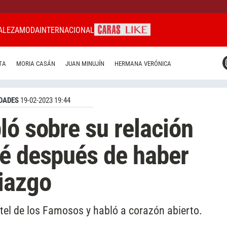
ALEZA
MODA
INTERNACIONAL
CARAS MIAMI
TA
MORIA CASÁN
JUAN MINUJÍN
HERMANA VERÓNICA
CARAS BRASIL
CARAS URUGUAY
DADES
19-02-2023 19:44
ló sobre su relación
ré después de haber
iazgo
tel de los Famosos y habló a corazón abierto.