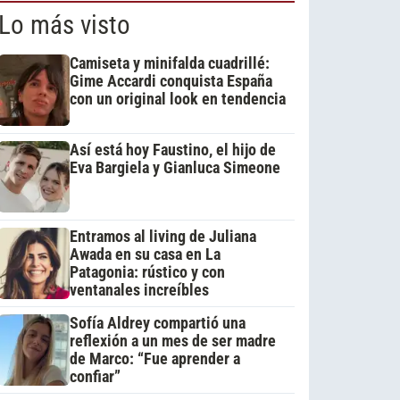
Lo más visto
Camiseta y minifalda cuadrillé:
Gime Accardi conquista España
con un original look en tendencia
Así está hoy Faustino, el hijo de
Eva Bargiela y Gianluca Simeone
Entramos al living de Juliana
Awada en su casa en La
Patagonia: rústico y con
ventanales increíbles
Sofía Aldrey compartió una
reflexión a un mes de ser madre
de Marco: “Fue aprender a
confiar”