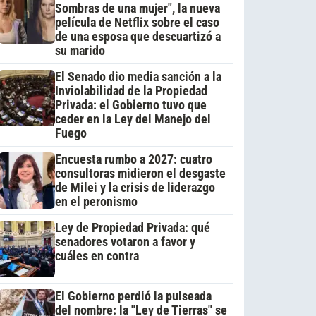
Sombras de una mujer", la nueva
película de Netflix sobre el caso
de una esposa que descuartizó a
su marido
El Senado dio media sanción a la
Inviolabilidad de la Propiedad
Privada: el Gobierno tuvo que
ceder en la Ley del Manejo del
Fuego
Encuesta rumbo a 2027: cuatro
consultoras midieron el desgaste
de Milei y la crisis de liderazgo
en el peronismo
Ley de Propiedad Privada: qué
senadores votaron a favor y
cuáles en contra
El Gobierno perdió la pulseada
del nombre: la "Ley de Tierras" se