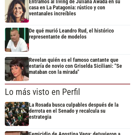
Entramos al living de Juliana Awada en su
casa en La Patagonia: rústico y con
ventanales increíbles
De qué murió Leandro Rud, el histórico
representante de modelos
Revelan quién es el famoso cantante que
estaría de novio con Griselda Siciliani: "Se
mataban con la mirada"
Lo más visto en Perfil
La Rosada busca culpables después de la
derrota en el Senado y recalcula su
estrategia
Femicidio de Agostina Vega: detuvieron a