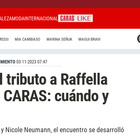
ALEZA
MODA
INTERNACIONAL
CARAS MIAMI
MESSI
MIA CAMBIASO
MARINA SEÑUK
MAGUI BRAVI
CARAS BRASIL
CARAS URUGUAY
IMIENTO
03-11-2023 07:47
 tributo a Raffella
ó CARAS: cuándo y
y Nicole Neumann, el encuentro se desarrolló