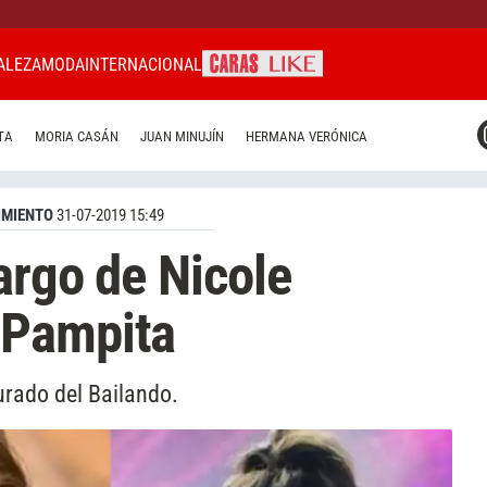
ALEZA
MODA
INTERNACIONAL
CARAS MIAMI
TA
MORIA CASÁN
JUAN MINUJÍN
HERMANA VERÓNICA
CARAS BRASIL
CARAS URUGUAY
IMIENTO
31-07-2019 15:49
argo de Nicole
 Pampita
urado del Bailando.