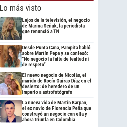
Lo más visto
Lejos de la televisión, el negocio
de Marina Señuk, la periodista
que renunció a TN
Desde Punta Cana, Pampita habló
sobre Martín Pepa y se confesó:
"No negocio la falta de lealtad ni
de respeto"
El nuevo negocio de Nicolás, el
marido de Rocío Guirao Díaz en el
desierto: de heredero de un
imperio a astrofotógrafo
La nueva vida de Martín Karpan,
el ex novio de Florencia Peña que
construyó un negocio con ella y
ahora triunfa en Colombia