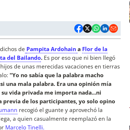
 dichos de
Pampita Ardohain
a
Flor de la
ta del Bailando
.
Es por eso que ni bien llegó
s hijos de unas merecidas vacaciones en tierras
alo:
"Yo no sabía que la palabra macho
asi una mala palabra. Era una opinión mía
n su vida privada me importa nada...ni
previa de los participantes, yo solo opino
eumann
recogió el guante y aprovechó la
colega, a quien casualmente reemplazó en la
or
Marcelo Tinelli.