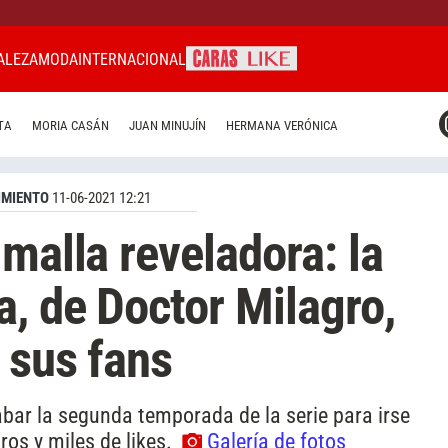
ALEZA
MODA
INTERNACIONAL
CARAS MIAMI
TA
MORIA CASÁN
JUAN MINUJÍN
HERMANA VERÓNICA
CARAS BRASIL
CARAS URUGUAY
IMIENTO
11-06-2021 12:21
malla reveladora: la
a, de Doctor Milagro,
 sus fans
bar la segunda temporada de la serie para irse
ros y miles de likes.
Galería de fotos