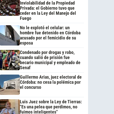
Inviolabilidad de la Propiedad
Privada: el Gobierno tuvo que
ceder en la Ley del Manejo del
Fuego
No le explotó el celular: un
hombre fue detenido en Córdoba
acusado por el femicidio de su
esposa
Condenado por drogas y robo,
cuando salió de prisión fue
becario municipal y empleado de
Senaf
Guillermo Arias, juez electoral de
Córdoba: no cesa la polémica por
el concurso
Luis Juez sobre la Ley de Tierras:
"Es una pelea que perdimos, no
fuimos inteligentes"