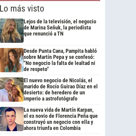
Lo más visto
Lejos de la televisión, el negocio
de Marina Señuk, la periodista
que renunció a TN
Desde Punta Cana, Pampita habló
sobre Martín Pepa y se confesó:
"No negocio la falta de lealtad ni
de respeto"
El nuevo negocio de Nicolás, el
marido de Rocío Guirao Díaz en el
desierto: de heredero de un
imperio a astrofotógrafo
La nueva vida de Martín Karpan,
el ex novio de Florencia Peña que
construyó un negocio con ella y
ahora triunfa en Colombia