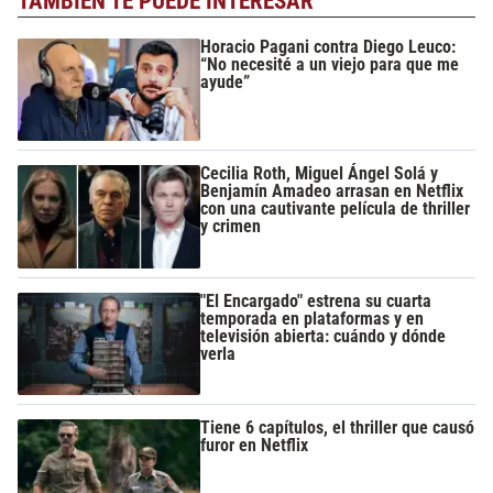
TAMBIÉN TE PUEDE INTERESAR
Horacio Pagani contra Diego Leuco:
“No necesité a un viejo para que me
ayude”
Cecilia Roth, Miguel Ángel Solá y
Benjamín Amadeo arrasan en Netflix
con una cautivante película de thriller
y crimen
"El Encargado" estrena su cuarta
temporada en plataformas y en
televisión abierta: cuándo y dónde
verla
Tiene 6 capítulos, el thriller que causó
furor en Netflix