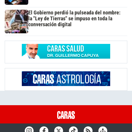
El Gobierno perdió la pulseada del nombre:
la "Ley de Tierras" se impuso en toda la
conversación digital